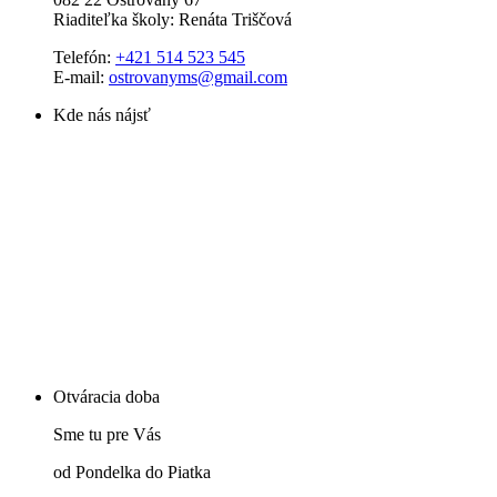
Riaditeľka školy: Renáta Triščová
Telefón:
+421 514 523 545
E-mail:
ostrovanyms@gmail.com
Kde nás nájsť
Otváracia doba
Sme tu pre Vás
od Pondelka do Piatka