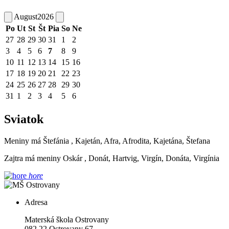
August
2026
Po
Ut
St
Št
Pia
So
Ne
27
28
29
30
31
1
2
3
4
5
6
7
8
9
10
11
12
13
14
15
16
17
18
19
20
21
22
23
24
25
26
27
28
29
30
31
1
2
3
4
5
6
Sviatok
Meniny má
Štefánia
, Kajetán, Afra, Afrodita, Kajetána, Štefana
Zajtra má meniny
Oskár
, Donát, Hartvig, Virgín, Donáta, Virgínia
hore
Adresa
Materská škola Ostrovany
082 22 Ostrovany 67