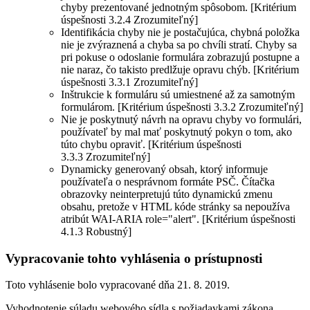
chyby prezentované jednotným spôsobom. [Kritérium
úspešnosti 3.2.4 Zrozumiteľný]
Identifikácia chyby nie je postačujúca, chybná položka
nie je zvýraznená a chyba sa po chvíli stratí. Chyby sa
pri pokuse o odoslanie formulára zobrazujú postupne a
nie naraz, čo takisto predlžuje opravu chýb. [Kritérium
úspešnosti 3.3.1 Zrozumiteľný]
Inštrukcie k formuláru sú umiestnené až za samotným
formulárom. [Kritérium úspešnosti 3.3.2 Zrozumiteľný]
Nie je poskytnutý návrh na opravu chyby vo formulári,
používateľ by mal mať poskytnutý pokyn o tom, ako
túto chybu opraviť. [Kritérium úspešnosti
3.3.3 Zrozumiteľný]
Dynamicky generovaný obsah, ktorý informuje
používateľa o nesprávnom formáte PSČ. Čítačka
obrazovky neinterpretujú túto dynamickú zmenu
obsahu, pretože v HTML kóde stránky sa nepoužíva
atribút WAI-ARIA role="alert". [Kritérium úspešnosti
4.1.3 Robustný]
Vypracovanie tohto vyhlásenia o prístupnosti
Toto vyhlásenie bolo vypracované dňa 21. 8. 2019.
Vyhodnotenie súladu webového sídla s požiadavkami zákona