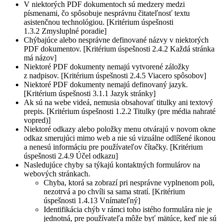
V niektorých PDF dokumentoch sú medzery medzi
písmenami, čo spôsobuje nesprávnu čitateľnosť textu
asistenčnou technológiou. [Kritérium úspešnosti
1.3.2 Zmysluplné poradie]
Chýbajúce alebo nesprávne definované názvy v niektorých
PDF dokumentov. [Kritérium úspešnosti 2.4.2 Každá stránka
má názov]
Niektoré PDF dokumenty nemajú vytvorené záložky
z nadpisov. [Kritérium úspešnosti 2.4.5 Viacero spôsobov]
Niektoré PDF dokumenty nemajú definovaný jazyk.
[Kritérium úspešnosti 3.1.1 Jazyk stránky]
Ak sú na webe videá, nemusia obsahovať titulky ani textový
prepis. [Kritérium úspešnosti 1.2.2 Titulky (pre média nahraté
vopred)]
Niektoré odkazy alebo položky menu otvárajú v novom okne
odkaz smerujúci mimo web a nie sú vizuálne odlíšené ikonou
a nenesú informáciu pre používateľov čítačky. [Kritérium
úspešnosti 2.4.9 Účel odkazu]
Nasledujúce chyby sa týkajú kontaktných formulárov na
webových stránkach.
Chyba, ktorá sa zobrazí pri nesprávne vyplnenom poli,
nezotrvá a po chvíli sa sama stratí. [Kritérium
úspešnosti 1.4.13 Vnímateľný]
Identifikácia chýb v rámci toho istého formulára nie je
jednotná, pre používateľa môže byť mätúce, keď nie sú