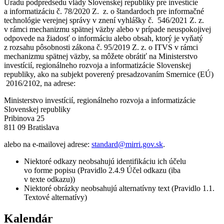
Úradu podpredsedu vlády Slovenskej republiky pre investície
a informatizáciu č. 78/2020 Z. z. o štandardoch pre informačné
technológie verejnej správy v znení vyhlášky č. 546/2021 Z. z.
v rámci mechanizmu spätnej väzby alebo v prípade neuspokojivej
odpovede na žiadosť o informáciu alebo obsah, ktorý je vyňatý
z rozsahu pôsobnosti zákona č. 95/2019 Z. z. o ITVS v rámci
mechanizmu spätnej väzby, sa môžete obrátiť na Ministerstvo
investícií, regionálneho rozvoja a informatizácie Slovenskej
republiky, ako na subjekt poverený presadzovaním Smernice (EÚ)
2016/2102, na adrese:
Ministerstvo investícií, regionálneho rozvoja a informatizácie
Slovenskej republiky
Pribinova 25
811 09 Bratislava
alebo na e-mailovej adrese:
standard@mirri.gov.sk
.
Niektoré odkazy neobsahujú identifikáciu ich účelu
vo forme popisu (Pravidlo 2.4.9 Účel odkazu (iba
v texte odkazu))
Niektoré obrázky neobsahujú alternatívny text (Pravidlo 1.1.
Textové alternatívy)
Kalendár