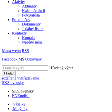
Aktivity
Aktuality
Kalendár akcií
Fotogaléria
Pre rodičov
Dokumenty
Jedálny lístok
Kontakty
Kontakt
Napíšte nám
Mapa webu
RSS
Facebook MŠ Ostrovany
Hľadaný výraz
Hľadať
rozšírené vyhľadávanie
SK
Slovensky
SK
Slovensky
EN
English
Včielky
Motýliky