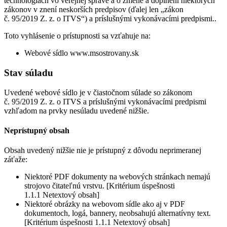
technológiách vo verejnej správe a o zmene a doplnení niektorých
zákonov v znení neskorších predpisov (ďalej len „zákon
č. 95/2019 Z. z. o ITVS“) a príslušnými vykonávacími predpismi..
Toto vyhlásenie o prístupnosti sa vzťahuje na:
Webové sídlo www.msostrovany.sk
Stav súladu
Uvedené webové sídlo je v čiastočnom súlade so zákonom
č. 95/2019 Z. z. o ITVS a príslušnými vykonávacími predpismi
vzhľadom na prvky nesúladu uvedené nižšie.
Neprístupný obsah
Obsah uvedený nižšie nie je prístupný z dôvodu neprimeranej
záťaže:
Niektoré PDF dokumenty na webových stránkach nemajú
strojovo čitateľnú vrstvu. [Kritérium úspešnosti
1.1.1 Netextový obsah]
Niektoré obrázky na webovom sídle ako aj v PDF
dokumentoch, logá, bannery, neobsahujú alternatívny text.
[Kritérium úspešnosti 1.1.1 Netextový obsah]