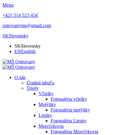
Menu
+421 514 523 454
ostrovanyms@gmail.com
SK
Slovensky
SK
Slovensky
EN
English
O nás
Úradná tabuľa
Triedy
Včielky
Fotogaléria včielky
Motýliky
Fotogaléria motýliky
Lienky
Fotogaléria Lienky
Mravčekovia
Fotogaléria Mravčekovia