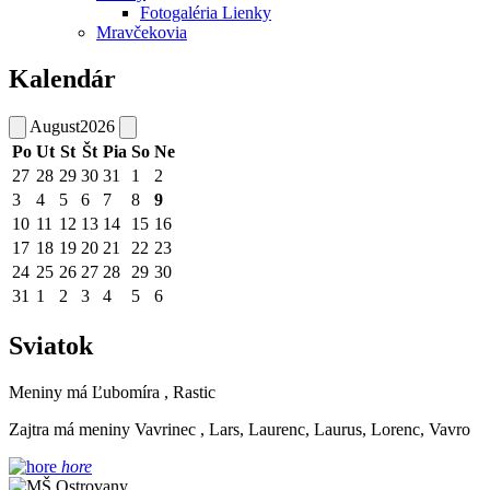
Fotogaléria Lienky
Mravčekovia
Kalendár
August
2026
Po
Ut
St
Št
Pia
So
Ne
27
28
29
30
31
1
2
3
4
5
6
7
8
9
10
11
12
13
14
15
16
17
18
19
20
21
22
23
24
25
26
27
28
29
30
31
1
2
3
4
5
6
Sviatok
Meniny má
Ľubomíra
, Rastic
Zajtra má meniny
Vavrinec
, Lars, Laurenc, Laurus, Lorenc, Vavro
hore