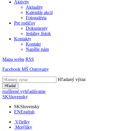
Aktivity
Aktuality
Kalendár akcií
Fotogaléria
Pre rodičov
Dokumenty
Jedálny lístok
Kontakty
Kontakt
Napíšte nám
Mapa webu
RSS
Facebook MŠ Ostrovany
Hľadaný výraz
Hľadať
rozšírené vyhľadávanie
SK
Slovensky
SK
Slovensky
EN
English
Včielky
Motýliky