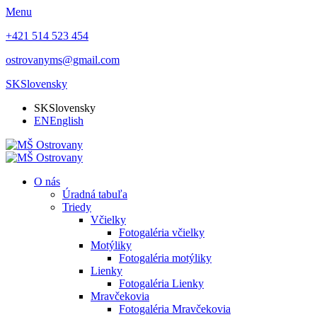
Menu
+421 514 523 454
ostrovanyms@gmail.com
SK
Slovensky
SK
Slovensky
EN
English
O nás
Úradná tabuľa
Triedy
Včielky
Fotogaléria včielky
Motýliky
Fotogaléria motýliky
Lienky
Fotogaléria Lienky
Mravčekovia
Fotogaléria Mravčekovia