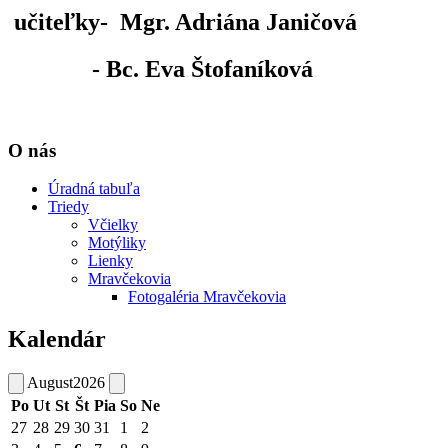
učiteľky- Mgr. Adriána Janičová
- Bc. Eva Štofaníková
O nás
Úradná tabuľa
Triedy
Včielky
Motýliky
Lienky
Mravčekovia
Fotogaléria Mravčekovia
Kalendár
August
2026
Po
Ut
St
Št
Pia
So
Ne
27
28
29
30
31
1
2