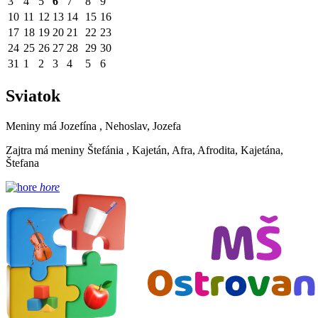
3
4
5
6
7
8
9
10
11
12
13
14
15
16
17
18
19
20
21
22
23
24
25
26
27
28
29
30
31
1
2
3
4
5
6
Sviatok
Meniny má
Jozefína
, Nehoslav, Jozefa
Zajtra má meniny
Štefánia
, Kajetán, Afra, Afrodita, Kajetána,
Štefana
hore