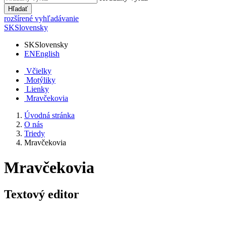
Hľadať
rozšírené vyhľadávanie
SK
Slovensky
SK
Slovensky
EN
English
Včielky
Motýliky
Lienky
Mravčekovia
Úvodná stránka
O nás
Triedy
Mravčekovia
Mravčekovia
Textový editor