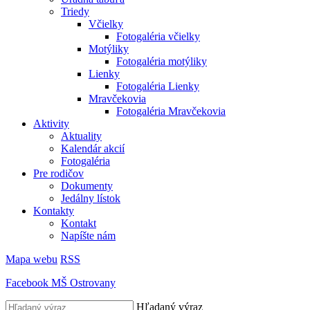
Triedy
Včielky
Fotogaléria včielky
Motýliky
Fotogaléria motýliky
Lienky
Fotogaléria Lienky
Mravčekovia
Fotogaléria Mravčekovia
Aktivity
Aktuality
Kalendár akcií
Fotogaléria
Pre rodičov
Dokumenty
Jedálny lístok
Kontakty
Kontakt
Napíšte nám
Mapa webu
RSS
Facebook MŠ Ostrovany
Hľadaný výraz