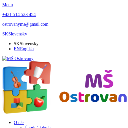
Menu
+421 514 523 454
ostrovanyms@gmail.com
SK
Slovensky
SK
Slovensky
EN
English
O nás
Úradná tabuľa