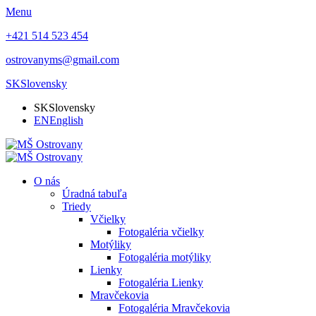
Menu
+421 514 523 454
ostrovanyms@gmail.com
SK
Slovensky
SK
Slovensky
EN
English
O nás
Úradná tabuľa
Triedy
Včielky
Fotogaléria včielky
Motýliky
Fotogaléria motýliky
Lienky
Fotogaléria Lienky
Mravčekovia
Fotogaléria Mravčekovia