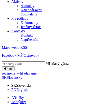
Aktivity
Aktuality
Kalendár akcií
Fotogaléria
Pre rodičov
Dokumenty
Jedálny lístok
Kontakty
Kontakt
Napíšte nám
Mapa webu
RSS
Facebook MŠ Ostrovany
Hľadaný výraz
Hľadať
rozšírené vyhľadávanie
SK
Slovensky
SK
Slovensky
EN
English
Včielky
Motýliky