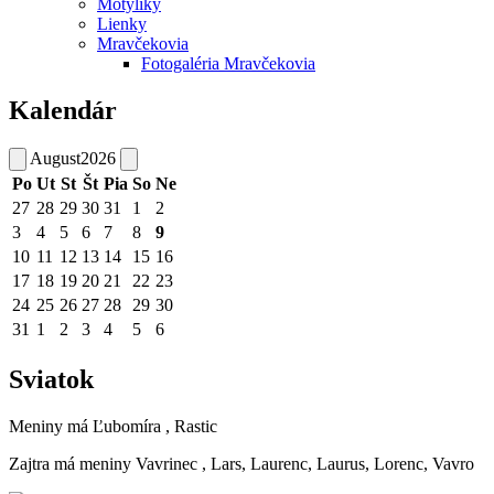
Motýliky
Lienky
Mravčekovia
Fotogaléria Mravčekovia
Kalendár
August
2026
Po
Ut
St
Št
Pia
So
Ne
27
28
29
30
31
1
2
3
4
5
6
7
8
9
10
11
12
13
14
15
16
17
18
19
20
21
22
23
24
25
26
27
28
29
30
31
1
2
3
4
5
6
Sviatok
Meniny má
Ľubomíra
, Rastic
Zajtra má meniny
Vavrinec
, Lars, Laurenc, Laurus, Lorenc, Vavro